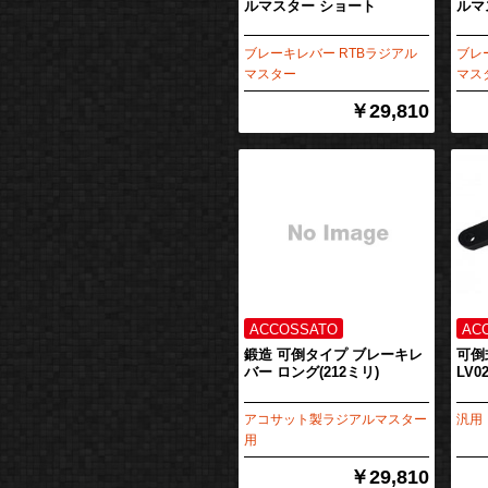
ルマスター ショート
ルマ
ブレーキレバー RTBラジアル
ブレ
マスター
マス
￥29,810
鍛造 可倒タイプ ブレーキレ
可倒
バー ロング(212ミリ)
LV0
アコサット製ラジアルマスター
汎用
用
￥29,810