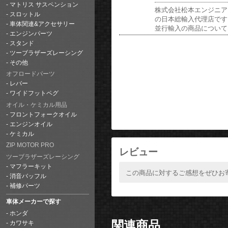
マトリス サスペンション
株式会社松本エンジニア
スロットル
の日本総輸入代理店です
車体関連&アクセサリー
並行輸入の商品について
エンジンパーツ
スタンド
ツーブラザーズレーシング
その他
オフロードパーツ
レバー
ワイドフットペグ
オイル・ケミカル用品
フロントフォークオイル
エンジンオイル
ケミカル
ZIP MOTOR PRO
レビュー
ツーブラザーズレーシング
マフラーキット
この商品に対するご感想をぜひお
消音バッフル
補修パーツ
車体メーカーで探す
ホンダ
関連商品
カワサキ