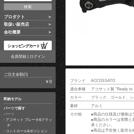
プロダクト
取扱い販売店
会社概要
ショッピングカート
会員登録
|
ログイン
ご注文金額(
0
)
ブランド
ACCOSSATO
￥0
適合車種
アコサット製 "Ready 
カラー
ブラック、ゴールド、シ
即納モデル
素材
アルミ
パーツで探す
その他
●商品の仕様及び価格は
パーツ
●商品のカラーは実際と
アコサット ブレーキ&クラッ
承ください。
チ
●商品は予告無く販売を
コントロール&ポジション