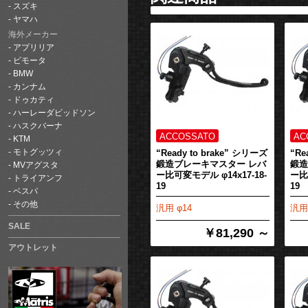
スズキ
ヤマハ
海外メーカー
アプリリア
ビモータ
BMW
カンナム
ドゥカティ
ハーレーダビッドソン
ハスクバーナ
KTM
“Ready to brake” シリーズ
“Re
モトグッツィ
鍛造ブレーキマスター レバ
鍛造
MVアグスタ
ー比可変モデル φ14x17-18-
ー比
トライアンフ
19
19
ベスパ
その他
汎用 φ14
汎用 
SALE
￥81,290 ～
アウトレット