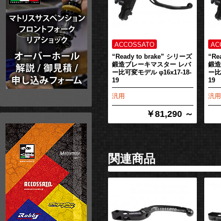
“Ready to brake” シリーズ
“Re
鍛造ブレーキマスター レバ
鍛造
ー比可変モデル φ16x17-18-
ー比
19
19
汎用
汎用
￥81,290 ～
関連商品