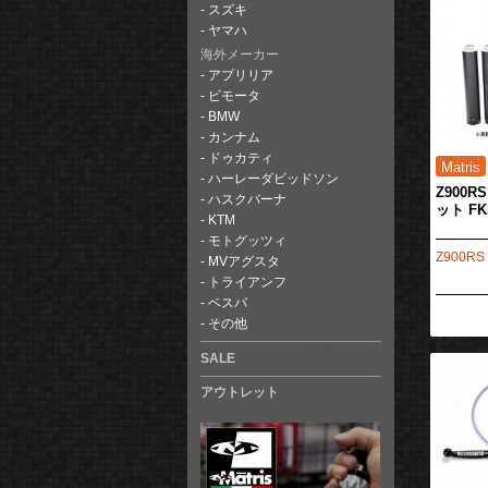
スズキ
ヤマハ
海外メーカー
アプリリア
ビモータ
BMW
カンナム
ドゥカティ
ハーレーダビッドソン
Z900R
ハスクバーナ
ット FK
KTM
モトグッツィ
Z900RS 
MVアグスタ
トライアンフ
ベスパ
その他
SALE
アウトレット