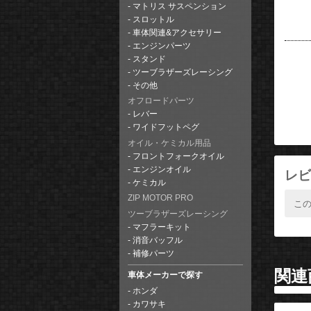
マトリス サスペンション
スロットル
車体関連&アクセサリー
エンジンパーツ
スタンド
ツーブラザーズレーシング
その他
オフロードパーツ
レバー
ワイドフットペグ
オイル・ケミカル用品
フロントフォークオイル
エンジンオイル
レビ
ケミカル
ZIP MOTOR PRO
こ
ツーブラザーズレーシング
マフラーキット
消音バッフル
補修パーツ
関連
車体メーカーで探す
ホンダ
カワサキ