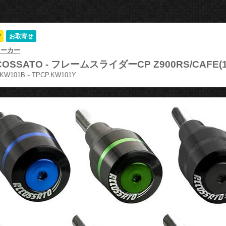
W
お取寄せ
メーカー
OSSATO -
フレームスライダーCP Z900RS/CAFE(18
.KW101B～TPCP.KW101Y