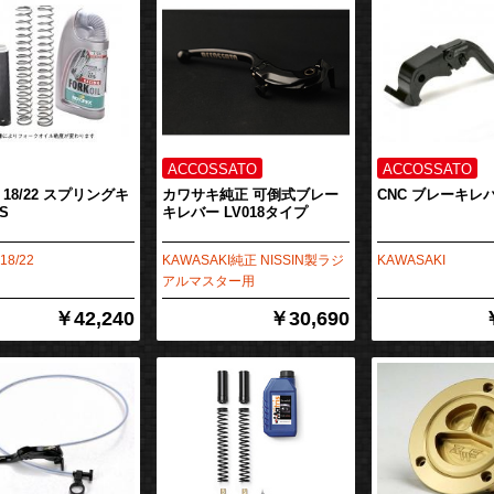
S 18/22 スプリングキ
カワサキ純正 可倒式ブレー
CNC ブレーキレバ
S
キレバー LV018タイプ
18/22
KAWASAKI純正 NISSIN製ラジ
KAWASAKI
アルマスター用
￥42,240
￥30,690