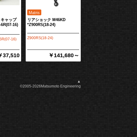
クキャップ
リアショック M46KD
-6R(07-16)
*Z900RS(18-24)
Z900RS(18-24)
6R(07-16)
￥37,510
￥141,680～
▲
©2005-2026Matsumoto Engineering