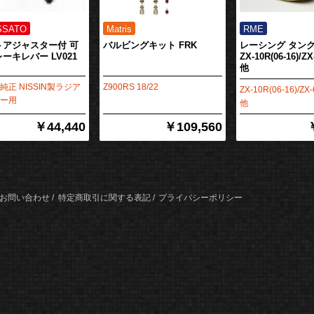
トアジャスター付 可
バルビングキット FRK
レーシング タン
ーキレバー LV021
ZX-10R(06-16)/ZX
他
正 NISSIN製ラジア
Z900RS 18/22
ZX-10R(06-16)/ZX-
ー用
他
￥44,440
￥109,560
お問い合わせ
特定商取引に関する表記
プライバシーポリシー