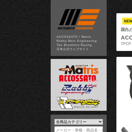
NE
国内
ACC
ACCOSSATO / Matris
Robby Moto Engineering
TPCP
Two Brosthers Racing
日本公式ウェブサイト