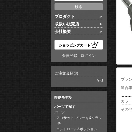
プロダクト
取扱い販売店
会社概要
ショッピングカート
会員登録
|
ログイン
ご注文金額(
0
)
ブラ
￥0
適合
即納モデル
カラ
パーツで探す
その
パーツ
アコサット ブレーキ&クラッ
チ
コントロール&ポジション