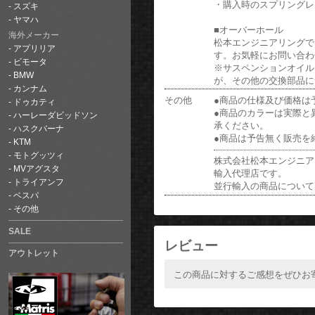
・購入時のスプリングレ
スズキ
ヤマハ
■オーバーホール
海外メーカー
松本エンジニアリングでは
アプリリア
す。お気軽にお問い合わ
ビモータ
※サスペンションオイル
BMW
が、その他の交換部品に
カンナム
その他
●商品の仕様及び価格は
ドゥカティ
●商品のカラーは実際と
ハーレーダビッドソン
承ください。
ハスクバーナ
●商品は予告無く販売を
KTM
モトグッツィ
株式会社松本エンジニアリ
MVアグスタ
輸入代理店です。
トライアンフ
並行輸入の商品について
ベスパ
その他
SALE
レビュー
アウトレット
この商品に対するご感想をぜひお