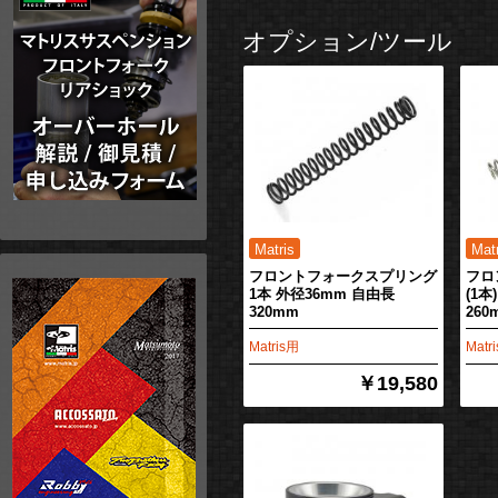
オプション/ツール
フロントフォークスプリング
フロ
1本 外径36mm 自由長
(1本
320mm
260
Matris用
Matr
￥19,580