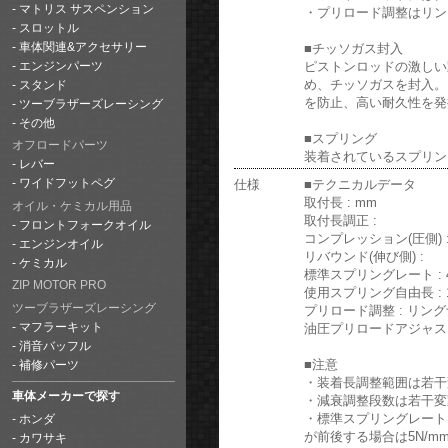
マトリス サスペンション
・プリロード調整はリン
スロットル
■チッソガス封入
車体関連&アクセサリー
ピストンロッドの激しい
エンジンパーツ
め、チッソガスを封入。
スタンド
を防止、高い耐久性を発
ツーブラザーズレーシング
その他
■スプリング
オフロードパーツ
装着されているスプリン
レバー
仕様
■テクニカルデータ
ワイドフットペグ
取付長 : mm
オイル・ケミカル用品
取付長調正 :
フロントフォークオイル
コンプレッション(圧側) 
エンジンオイル
リバウンド(伸び側) :
ケミカル
標準スプリングレート : 4
ZIP MOTOR PRO
使用スプリング自由長 : 1
ツーブラザーズレーシング
プリロード調整 : リン
油圧プリロードアジャスタ
マフラーキット
消音バッフル
■注意
補修パーツ
・装着長調整範囲は若干
車体メーカーで探す
・減衰調整段数は若干変
・標準スプリングレートは
ホンダ
が前後する場合は5N/
カワサキ