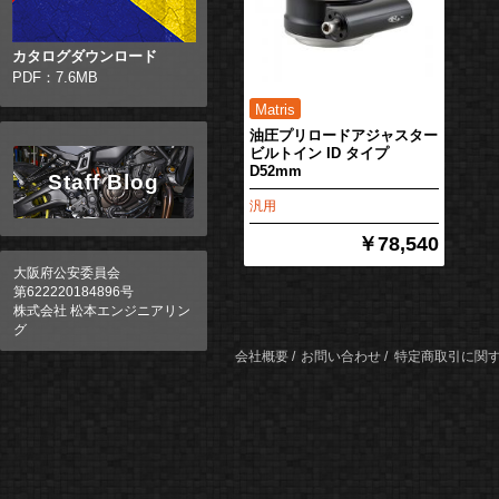
カタログダウンロード
PDF：7.6MB
油圧プリロードアジャスター
ビルトイン ID タイプ
D52mm
Staff Blog
汎用
￥78,540
大阪府公安委員会
第622220184896号
株式会社 松本エンジニアリン
グ
会社概要
お問い合わせ
特定商取引に関