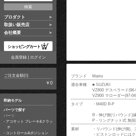
プロダクト
取扱い販売店
会社概要
ショッピングカート
会員登録
|
ログイン
ご注文金額(
0
)
ブランド
Matris
￥0
適合車種
■ SUZUKI
VZ800 デスペラード(96-9
VZ800 マローダー(97-04
即納モデル
タイプ
・M40D R-P
パーツで探す
R - 伸び側(リバウンド)
パーツ
P - リングナット式 
アコサット ブレーキ&クラッ
チ
素材
・リバウンド(伸び側)
コントロール&ポジション
・ピストンロッドにはク