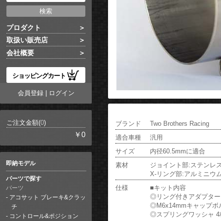
プロダクト
取扱い販売店
会社概要
ショッピングカート
会員登録
|
ログイン
ご注文金額(
0
)
ブランド
Two Brothers Racing
￥0
適合車種
汎用
サイズ
内径60.5mmに適合
即納モデル
素材
ジョイント部:ステンレ
X-リング部:アルミニウ
パーツで探す
仕様
■キット内容
パーツ
◎リング付きアダプター
アコサット ブレーキ&クラッ
◎M6x14mmキャップボ
チ
◎スプリングワッシャ 4
コントロール&ポジション