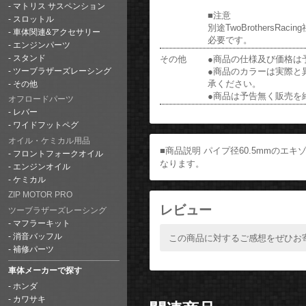
マトリス サスペンション
■注意
スロットル
別途TwoBrothersR
車体関連&アクセサリー
必要です。
エンジンパーツ
その他
●商品の仕様及び価格は
スタンド
●商品のカラーは実際と
ツーブラザーズレーシング
承ください。
その他
●商品は予告無く販売を
オフロードパーツ
レバー
ワイドフットペグ
オイル・ケミカル用品
■商品説明 パイプ径60.5mmのエキゾー
フロントフォークオイル
なります。
エンジンオイル
ケミカル
ZIP MOTOR PRO
レビュー
ツーブラザーズレーシング
マフラーキット
消音バッフル
この商品に対するご感想をぜひお
補修パーツ
車体メーカーで探す
ホンダ
カワサキ