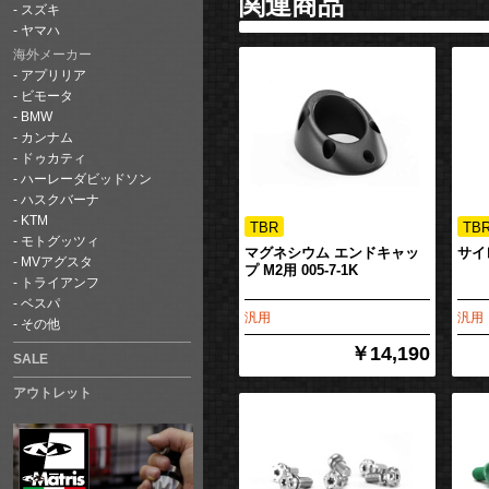
関連商品
スズキ
ヤマハ
海外メーカー
アプリリア
ビモータ
BMW
カンナム
ドゥカティ
ハーレーダビッドソン
ハスクバーナ
KTM
モトグッツィ
マグネシウム エンドキャッ
サイ
MVアグスタ
プ M2用 005-7-1K
トライアンフ
ベスパ
汎用
汎用
その他
￥14,190
SALE
アウトレット