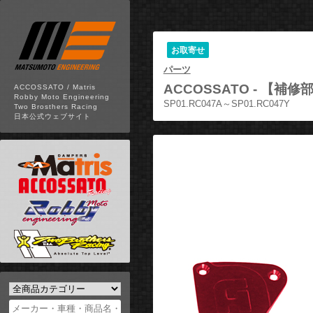
お取寄せ
パーツ
ACCOSSATO -
【補修部
ACCOSSATO / Matris
Robby Moto Engineering
SP01.RC047A～SP01.RC047Y
Two Brosthers Racing
日本公式ウェブサイト