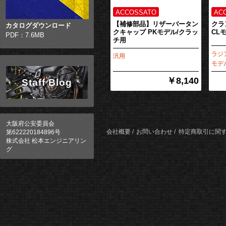
【補修部品】リザーバータン
クラ
カタログダウンロード
クキャップ PKモデル/クラッ
CL
PDF：7.6MB
チ用
ラジ
汎用
モデ
￥8,140
Staff Blog
大阪府公安委員会
会社概要
お問い合わせ
特定商取引に関
第622220184896号
株式会社 松本エンジニアリン
グ