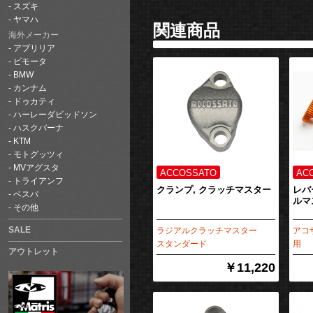
スズキ
ヤマハ
関連商品
海外メーカー
アプリリア
ビモータ
BMW
カンナム
ドゥカティ
ハーレーダビッドソン
ハスクバーナ
KTM
モトグッツィ
MVアグスタ
トライアンフ
クランプ, クラッチマスター
レバ
ベスパ
ルマ
その他
SALE
ラジアルクラッチマスター
アコ
スタンダード
用
アウトレット
￥11,220