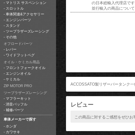
の日本総輸入代理店です
マトリス サスペンション
並行輸入の商品について
スロットル
車体関連&アクセサリー
エンジンパーツ
スタンド
ツーブラザーズレーシング
その他
オフロードパーツ
レバー
ワイドフットペグ
オイル・ケミカル用品
フロントフォークオイル
エンジンオイル
ケミカル
ACCOSSATO製リザーバータン
ZIP MOTOR PRO
ツーブラザーズレーシング
マフラーキット
レビュー
消音バッフル
補修パーツ
この商品に対するご感想をぜひお
車体メーカーで探す
ホンダ
カワサキ