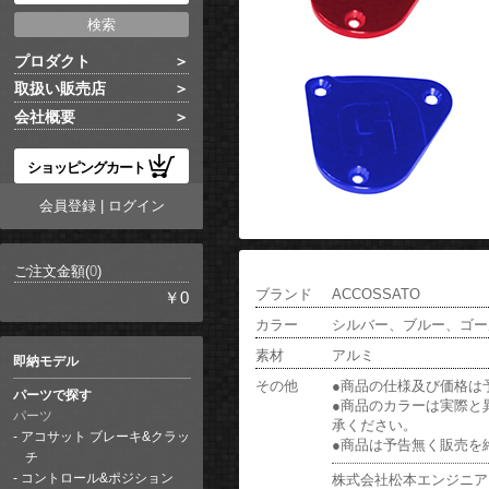
プロダクト
取扱い販売店
会社概要
ショッピングカート
会員登録
|
ログイン
ご注文金額(
0
)
ブランド
ACCOSSATO
￥0
カラー
シルバー、ブルー、ゴー
素材
アルミ
即納モデル
その他
●商品の仕様及び価格は
パーツで探す
●商品のカラーは実際と
パーツ
承ください。
アコサット ブレーキ&クラッ
●商品は予告無く販売を
チ
コントロール&ポジション
株式会社松本エンジニア