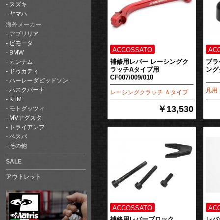
スズキ
ヤマハ
海外メーカー
アプリリア
ビモータ
BMW
補修用レバー レーシングク
ブラ
カンナム
ラッチAタイプ用
ング
ドゥカティ
CF007/009/010
ハーレーダビッドソン
ハスクバーナ
凡用
レーシングクラッチ Ａタイプ
KTM
￥13,530
モトグッツィ
MVアグスタ
トライアンフ
ベスパ
その他
SALE
アウトレット
補修用レバーブロック
レバ