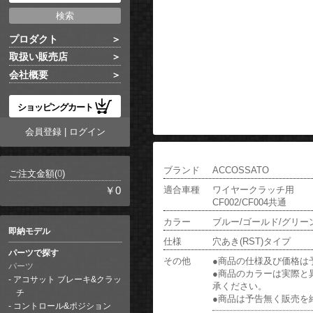
プロダクト
取扱い販売店
会社概要
ショッピングカート
会員登録
|
ログイン
ブランド
ACCOSSATO
ご注文金額(
0
)
適合車種
ワイヤークラッチ用
￥0
CF002/CF004共通
カラー
ブルー/ゴールド/グリー
即納モデル
仕様
穴あき(RST)タイプ
パーツで探す
その他
●商品の仕様及び価格は
パーツ
●商品のカラーは実際と
アコサット ブレーキ&クラッ
承ください。
チ
●商品は予告無く販売を
コントロール&ポジション