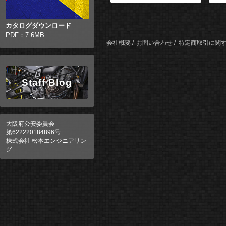
カタログダウンロード
PDF：7.6MB
会社概要
お問い合わせ
特定商取引に関
Staff Blog
大阪府公安委員会
第622220184896号
株式会社 松本エンジニアリン
グ