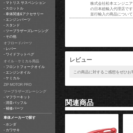
マトリス サスペンション
株式会社松本エンジニア
スロットル
の日本総輸入代理店です
並行輸入の商品について
車体関連&アクセサリー
エンジンパーツ
スタンド
ツーブラザーズレーシング
その他
オフロードパーツ
レバー
ワイドフットペグ
レビュー
オイル・ケミカル用品
フロントフォークオイル
この商品に対するご感想をぜひお
エンジンオイル
ケミカル
ZIP MOTOR PRO
ツーブラザーズレーシング
マフラーキット
関連商品
消音バッフル
補修パーツ
車体メーカーで探す
ホンダ
カワサキ