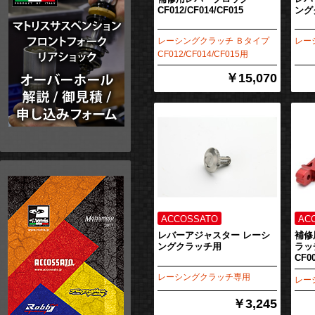
CF012/CF014/CF015
ング
レーシングクラッチ Ｂタイプ
レー
CF012/CF014/CF015用
￥15,070
レバーアジャスター レーシ
補修
ングクラッチ用
ラッ
CF00
レーシングクラッチ専用
レー
￥3,245