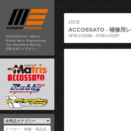
パーツ
ACCOSSATO -
補修用レ
SP00.LV028B～SP00.LV028Y
ACCOSSATO / Matris
Robby Moto Engineering
Two Brosthers Racing
日本公式ウェブサイト