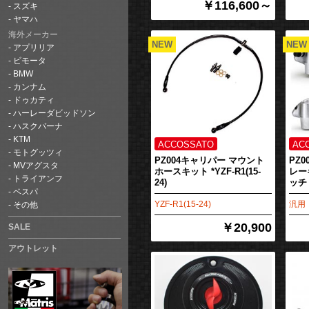
￥116,600～
スズキ
ヤマハ
海外メーカー
アプリリア
ビモータ
BMW
カンナム
ドゥカティ
ハーレーダビッドソン
ハスクバーナ
KTM
モトグッツィ
PZ004キャリパー マウント
PZ
MVアグスタ
ホースキット *YZF-R1(15-
レー
トライアンフ
24)
ッチ
ベスパ
YZF-R1(15-24)
汎用
その他
￥20,900
SALE
アウトレット