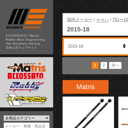
国内メーカー
/
/
751〜10
ヤマハ
2015-18
ACCOSSATO / Matris
Robby Moto Engineering
Two Brosthers Racing
日本公式ウェブサイト
1
2
次へ
安い順
高い順
新着順