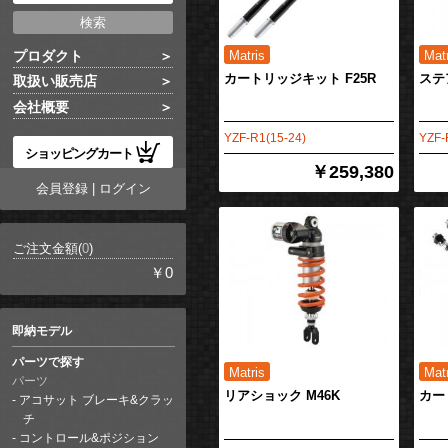
プロダクト
カートリッジキット F25R
ステ
取扱い販売店
会社概要
YZF-R1(15-24)
YZF-
ショッピングカート
￥259,380
会員登録
|
ログイン
ご注文金額(
0
)
￥0
即納モデル
パーツで探す
パーツ
リアショック M46K
カー
アコサット ブレーキ&クラッ
チ
コントロール&ポジション