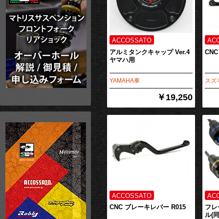
アルミタンクキャップ Ver.4
CN
ヤマハ用
YAMAHA車
スズ
￥19,250
CNC ブレーキレバー R015
フレ
ル(