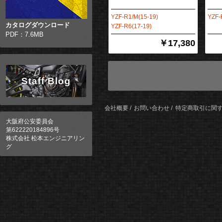
YZF-R1/M(15-19)
YZF-
カタログダウンロード
YZF-R6(17-19)
PDF：7.6MB
￥17,380
Staff Blog
会社概要
お問い合わせ
特定商取引に関
大阪府公安委員会
第622220184896号
株式会社 松本エンジニアリン
グ