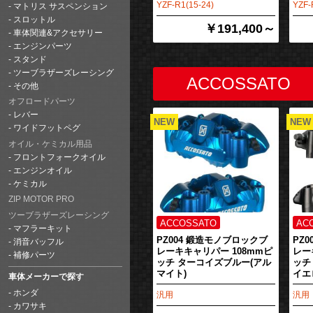
YZF-R1(15-24)
YZF-
マトリス サスペンション
スロットル
￥191,400～
車体関連&アクセサリー
エンジンパーツ
スタンド
ツーブラザーズレーシング
その他
オフロードパーツ
レバー
ワイドフットペグ
オイル・ケミカル用品
フロントフォークオイル
エンジンオイル
ケミカル
ZIP MOTOR PRO
ツーブラザーズレーシング
マフラーキット
PZ004 鍛造モノブロックブ
PZ
消音バッフル
レーキキャリパー 108mmピ
レー
補修パーツ
ッチ ターコイズブルー(アル
ッチ
マイト)
イエ
車体メーカーで探す
ホンダ
汎用
汎用
カワサキ