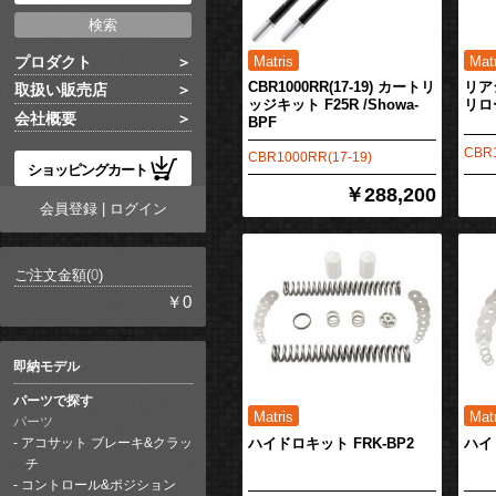
プロダクト
CBR1000RR(17-19) カートリ
リア
取扱い販売店
ッジキット F25R /Showa-
リロ
会社概要
BPF
CBR1
CBR1000RR(17-19)
ショッピングカート
￥288,200
会員登録
|
ログイン
ご注文金額(
0
)
￥0
即納モデル
パーツで探す
パーツ
ハイドロキット FRK-BP2
ハイ
アコサット ブレーキ&クラッ
チ
コントロール&ポジション