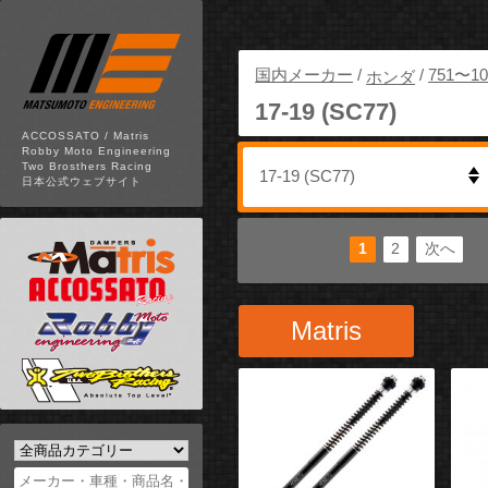
国内メーカー
/
/
751〜10
ホンダ
17-19 (SC77)
ACCOSSATO / Matris
Robby Moto Engineering
Two Brosthers Racing
日本公式ウェブサイト
1
2
次へ
安い順
高い順
新着順