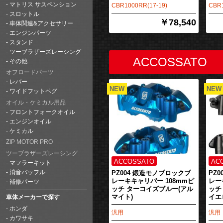
マトリス サスペンション
CBR1000RR(17-19)
CBR1
スロットル
￥78,540
車体関連&アクセサリー
エンジンパーツ
スタンド
ツーブラザーズレーシング
その他
オフロードパーツ
レバー
ワイドフットペグ
オイル・ケミカル用品
フロントフォークオイル
エンジンオイル
ケミカル
ZIP MOTOR PRO
ツーブラザーズレーシング
マフラーキット
消音バッフル
PZ004 鍛造モノブロックブ
PZ
レーキキャリパー 108mmピ
レー
補修パーツ
ッチ ターコイズブルー(アル
ッチ
マイト)
イエ
車体メーカーで探す
ホンダ
汎用
汎用
カワサキ