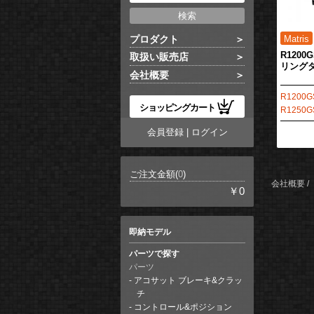
プロダクト
R1200
取扱い販売店
リング
会社概要
R1200GS
ショッピングカート
R1250GS
会員登録
|
ログイン
ご注文金額(
0
)
会社概要
￥0
即納モデル
パーツで探す
パーツ
アコサット ブレーキ&クラッ
チ
コントロール&ポジション