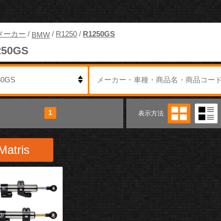
メーカー
/
/
R1250
/
R1250GS
BMW
250GS
1
表示方法