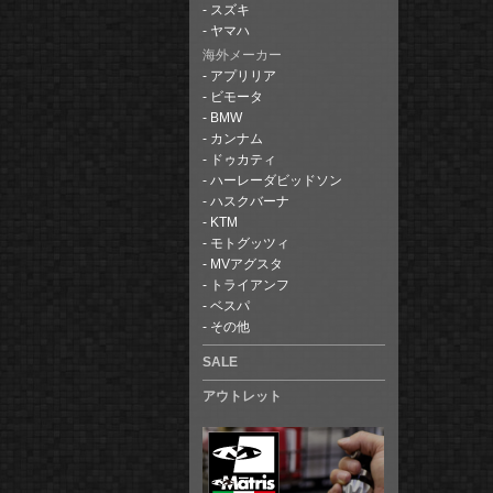
スズキ
ヤマハ
海外メーカー
アプリリア
ビモータ
BMW
カンナム
ドゥカティ
ハーレーダビッドソン
ハスクバーナ
KTM
モトグッツィ
MVアグスタ
トライアンフ
ベスパ
その他
SALE
アウトレット