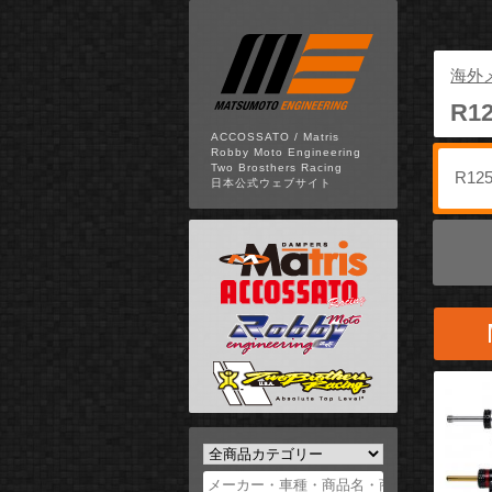
海外
R1
ACCOSSATO / Matris
Robby Moto Engineering
Two Brosthers Racing
日本公式ウェブサイト