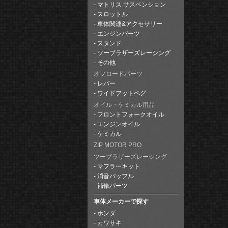
マトリス サスペンション
スロットル
車体関連&アクセサリー
エンジンパーツ
スタンド
ツーブラザーズレーシング
その他
オフロードパーツ
レバー
ワイドフットペグ
オイル・ケミカル用品
フロントフォークオイル
エンジンオイル
ケミカル
ZIP MOTOR PRO
ツーブラザーズレーシング
マフラーキット
消音バッフル
補修パーツ
車体メーカーで探す
ホンダ
カワサキ