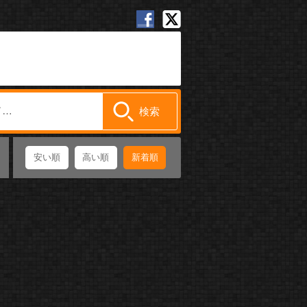
安い順
高い順
新着順