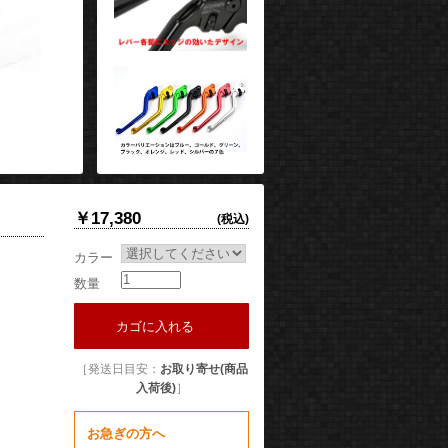
￥17,380
(税込)
カラー
数量
カゴに入れる
［発送日目安：
お取り寄せ(商品
入荷後)
］
お急ぎの方へ