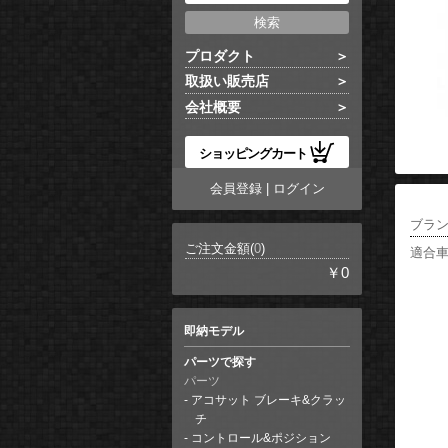
プロダクト
取扱い販売店
会社概要
ショッピングカート
会員登録
|
ログイン
ブラ
ご注文金額(
0
)
適合
￥0
即納モデル
パーツで探す
パーツ
アコサット ブレーキ&クラッ
チ
コントロール&ポジション