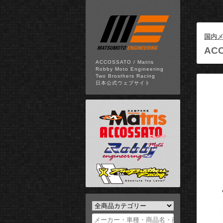
国内
ACC
ACCOSSATO / Matris
Robby Moto Engineering
Two Brosthers Racing
日本公式ウェブサイト