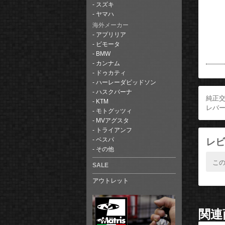
スズキ
ヤマハ
海外メーカー
アプリリア
ビモータ
BMW
カンナム
ドゥカティ
ハーレーダビッドソン
ハスクバーナ
純正
KTM
レバー
モトグッツィ
MVアグスタ
トライアンフ
レビ
ベスパ
その他
こ
SALE
アウトレット
関連