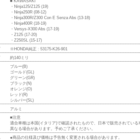
■ KAWASAKI
・Ninja125/Z125 (19)
・Ninja250R (08-12)
・Ninja300R/Z300 Con E Senza Abs (13-18)
・Ninja400R (18-19)
・Versys-X300 Abs (17-19)
・Z125 (17-20)
・Z250SL (15-17)
プ
※HONDA純正 : 53175-K26-901
ズ
約140ミリ
ー
ブルー(B)
ゴールド(GL)
グリーン(GR)
ブラック(N)
オレンジ(O)
レッド(R)
シルバー(SL)
アルミ
■注意
適合車種は本国(イタリア)で確認されたもので、日本で販売されている
異なる場合があります。予めご了承ください。
他
●商品の仕様及び価格は予告無く変更される場合があります。