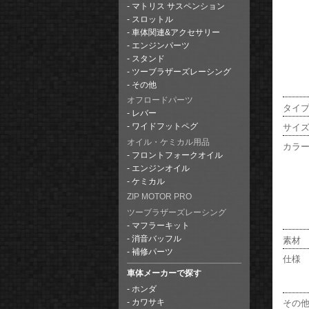
マトリス サスペンション
スロットル
車体関連&アクセサリー
エンジンパーツ
スタンド
ツーブラザーズレーシング
その他
オフロードパーツ
タイ
レバー
サイ
ワイドフットペグ
オイル・ケミカル用品
カラ
フロントフォークオイル
エンジンオイル
ケミカル
ZIP MOTOR PRO
ツーブラザーズレーシング
マフラーキット
消音バッフル
素材
補修パーツ
仕様
車体メーカーで探す
ホンダ
カワサキ
その