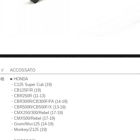
ンド
ACCOSSATO
車種
■ HONDA
・C125 Super Cub (19)
・CB125F/R (19)
・CBR250R (11-13)
・CBR300R/CB300F/FA (14-19)
・CBR500R/CB500F/X (13-19)
・CMX250/300/Rebel (17-19)
・CMX500/Rebel (17-19)
・Grom/Msx125 (14-19)
・Monkey/Z125 (19)