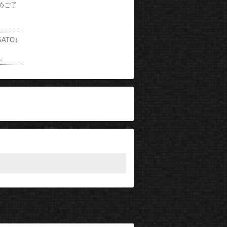
めご了
ATO）
い。